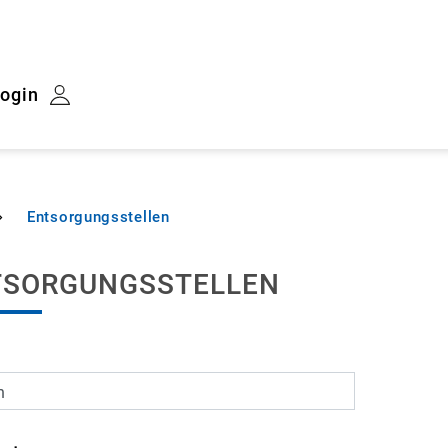
ogin
Entsorgungsstellen
(ausgewählt)
lt
TSORGUNGSSTELLEN
n