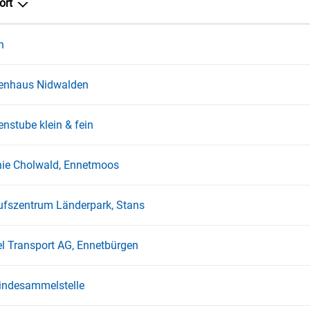
ort
n
enhaus Nidwalden
nstube klein & fein
ie Cholwald, Ennetmoos
ufszentrum Länderpark, Stans
el Transport AG, Ennetbürgen
ndesammelstelle