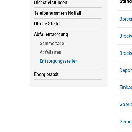
Stand
Dienstleistungen
Telefonnummern Notfall
Börse
Offene Stellen
Abfallentsorgung
Brock
Sammeltage
Abfallarten
Brocke
Entsorgungsstellen
(ausgewählt)
Depon
Energiestadt
Einka
Gabri
Gemei