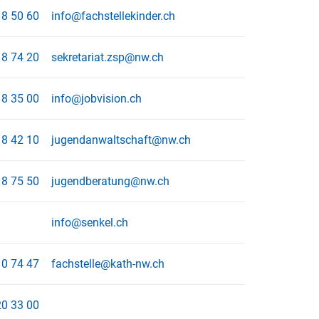
8 50 60
info@fachstellekinder.ch
8 74 20
sekretariat.zsp@nw.ch
8 35 00
info@jobvision.ch
8 42 10
jugendanwaltschaft@nw.ch
8 75 50
jugendberatung@nw.ch
info@senkel.ch
0 74 47
fachstelle@kath-nw.ch
0 33 00