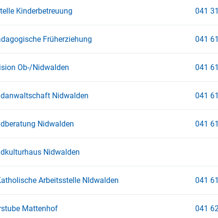
telle Kinderbetreuung
041 31
ädagogische Früherziehung
041 61
ision Ob-/Nidwalden
041 61
danwaltschaft Nidwalden
041 61
dberatung Nidwalden
041 61
dkulturhaus Nidwalden
atholische Arbeitsstelle NIdwalden
041 61
rstube Mattenhof
041 62