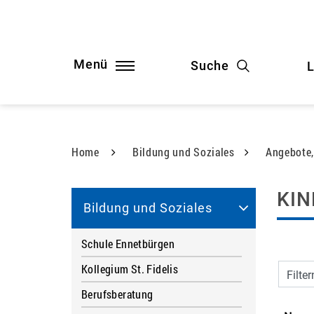
Kopfzeile
Kopfzeile
Sprunglinks
zur Startseite
Direkt zur Hauptnavigation
Direkt zum Inhalt
Direkt zur Suche
Direkt zum Stichwortverzeichnis
Menü
Suche
L
Home
Bildung und Soziales
Angebote,
Inha
KIN
Bildung und Soziales
Schule Ennetbürgen
Kollegium St. Fidelis
Filter
Berufsberatung