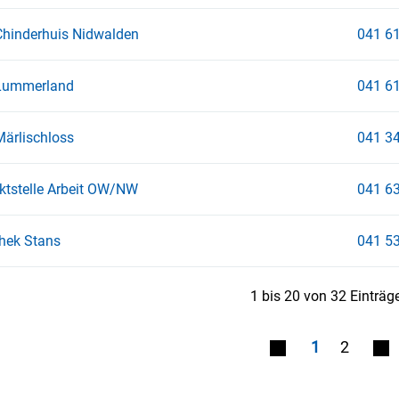
Chinderhuis Nidwalden
041 61
Lummerland
041 61
Märlischloss
041 34
ktstelle Arbeit OW/NW
041 63
hek Stans
041 53
1 bis 20 von 32 Einträg
1
2