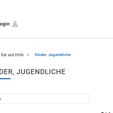
ogin
 Rat und Hilfe
Kinder, Jugendliche
(ausgewählt)
lt
DER, JUGENDLICHE
n