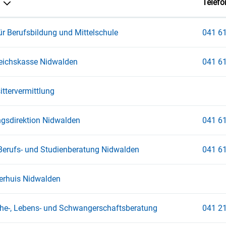
Telefo
ür Berufsbildung und Mittelschule
041 61
eichskasse Nidwalden
041 61
ttervermittlung
ngsdirektion Nidwalden
041 61
erufs- und Studienberatung Nidwalden
041 61
erhuis Nidwalden
Ehe-, Lebens- und Schwangerschaftsberatung
041 21