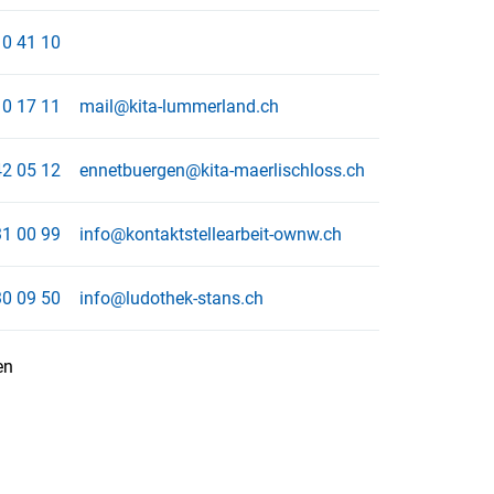
0 41 10
0 17 11
mail@kita-lummerland.ch
2 05 12
ennetbuergen@kita-maerlischloss.ch
1 00 99
info@kontaktstellearbeit-ownw.ch
0 09 50
info@ludothek-stans.ch
en