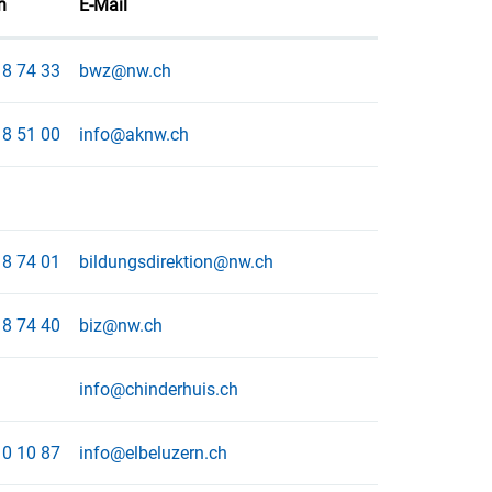
n
E-Mail
8 74 33
bwz@nw.ch
8 51 00
info@aknw.ch
8 74 01
bildungsdirektion@nw.ch
8 74 40
biz@nw.ch
info@chinderhuis.ch
0 10 87
info@elbeluzern.ch