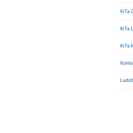
KiTa 
KiTa 
KiTa 
Konta
Ludot