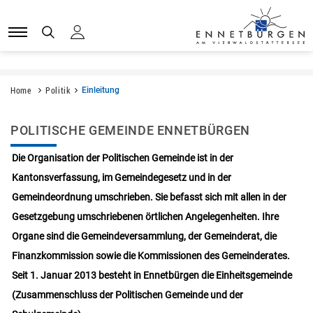
Kopfzeile
Kopfzeile
Sprunglinks
zur Startseite
Direkt zur Hauptnavigation
Direkt zum Inhalt
Direkt zur Suche
Direkt zum Stichwortverzeichnis
Home
Politik
Einleitung
(ausgewählt)
Inhalt
POLITISCHE GEMEINDE ENNETBÜRGEN
Die Organisation der Politischen Gemeinde ist in der
Kantonsverfassung, im Gemeindegesetz und in der
Gemeindeordnung umschrieben. Sie befasst sich mit allen in der
Gesetzgebung umschriebenen örtlichen Angelegenheiten. Ihre
Organe sind die Gemeindeversammlung, der Gemeinderat, die
Finanzkommission sowie die Kommissionen des Gemeinderates.
Seit 1. Januar 2013 besteht in Ennetbürgen die Einheitsgemeinde
(Zusammenschluss der Politischen Gemeinde und der