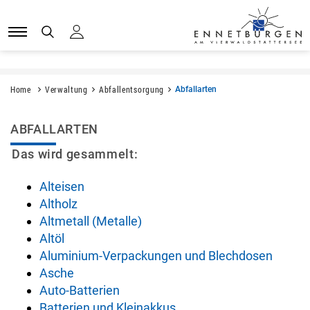
Kopfzeile
Kopfzeile
Sprunglinks
zur Startseite
Direkt zur Hauptnavigation
Direkt zum Inhalt
Direkt zur Suche
Direkt zum Stichwortverzeichnis
Home
Verwaltung
Abfallentsorgung
Abfallarten
(ausgewählt)
Inhalt
ABFALLARTEN
Das wird gesammelt:
Alteisen
Altholz
Altmetall (Metalle)
Altöl
Aluminium-Verpackungen und Blechdosen
Asche
Auto-Batterien
Batterien und Kleinakkus