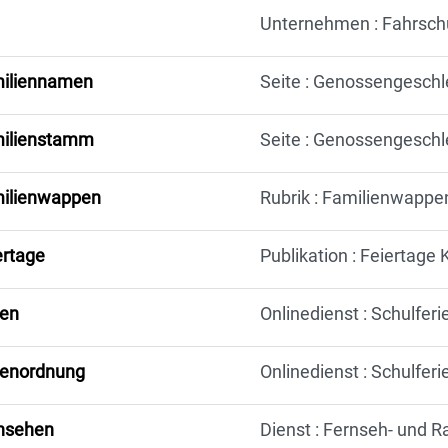
Unternehmen : Fahrsch
iliennamen
Seite : Genossengeschl
ilienstamm
Seite : Genossengeschl
ilienwappen
Rubrik : Familienwappe
ertage
Publikation : Feiertage
ien
Onlinedienst : Schulferi
ienordnung
Onlinedienst : Schulferi
nsehen
Dienst : Fernseh- und