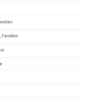
tworten
, Familien
tur
te