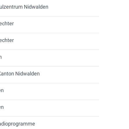
ulzentrum Nidwalden
echter
echter
n
 Kanton Nidwalden
en
en
 Radioprogramme