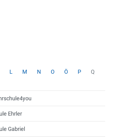
L
M
N
O
Ö
P
Q
hrschule4you
le Ehrler
le Gabriel